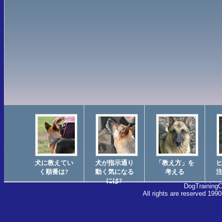
犬に教えてい
犬が指示通り
「教え方」を
く順番は?
動く気になる
考える
には?
DogTraining
All rights are reserved 1